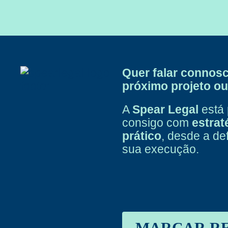
Quer falar connos
próximo projeto ou
A
Spear Legal
está 
consigo com
estrat
prático
, desde a de
sua execução.
MARCAR R