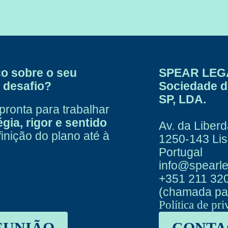
co sobre o seu
SPEAR LEG
 desafio?
Sociedade 
SP, LDA.
pronta para trabalhar
égia, rigor e sentido
Av. da Liberd
finição do plano até à
1250-143 Li
Portugal
info@spearle
+351 211 32
(chamada par
Política de pr
EUNIÃO
CONTA