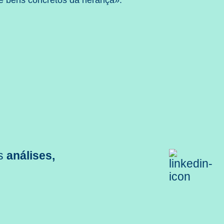
de bens concretos da herança».
s
análises,