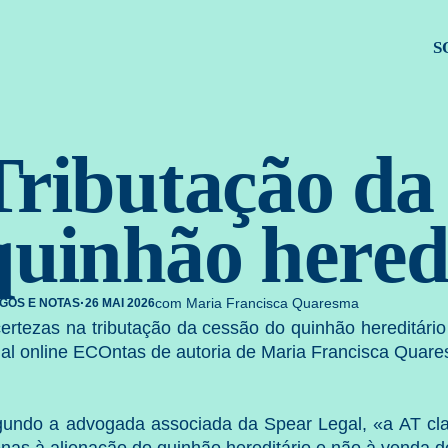
gal. Estr
S
Tributação da
quinhão hered
·
com Maria Francisca Quaresma
IGOS E NOTAS
26 MAI 2026
certezas na tributação da cessão do quinhão hereditário
nal online
ECOntas
de autoria de
Maria Francisca Quar
undo a advogada associada da Spear Legal, «a AT clari