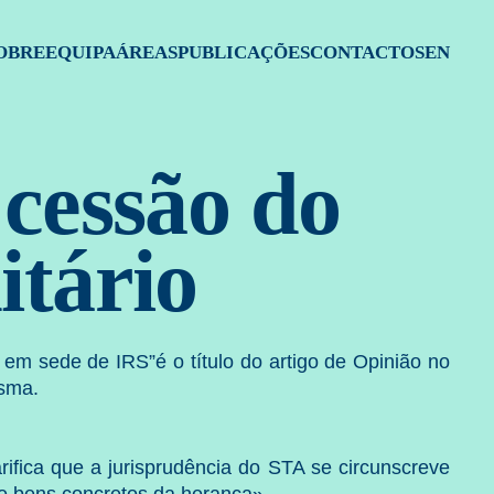
atégia, 
OBRE
EQUIPA
ÁREAS
PUBLICAÇÕES
CONTACTOS
EN
 cessão do
itário
 em sede de IRS”é o título do artigo de Opinião no
esma
.
fica que a jurisprudência do STA se circunscreve