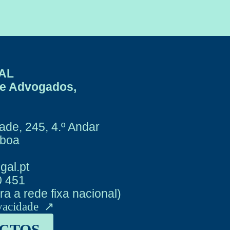
AL
de Advogados,
ade, 245, 4.º Andar
sboa
gal.pt
0 451
a a rede fixa nacional)
ivacidade
CTOS