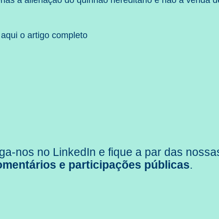
nas à alienação do quinhão hereditário e não à venda 
 aqui o artigo completo
ga-nos no LinkedIn e fique a par das nossa
omentários e participações públicas
.